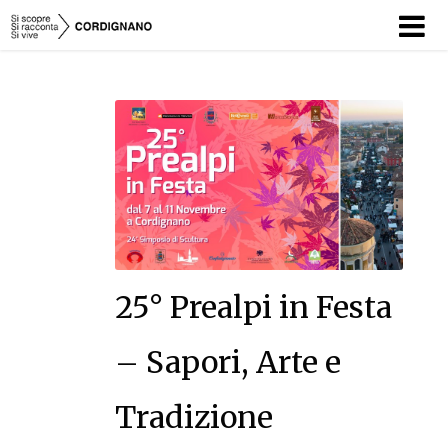
HOME
SI SCOPRE
SI RACCONTA
SI VIVE
TEAM
25° Prealpi in Festa
CORDIBLOG
– Sapori, Arte e
EVENTI
Tradizione
CONTATTI