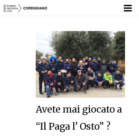
HOME
SI SCOPRE
SI RACCONTA
SI VIVE
TEAM
CORDIBLOG
Avete mai giocato a
EVENTI
“Il Paga l’ Osto” ?
CONTATTI